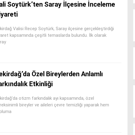
ali Soytürk’ten Saray İlçesine İnceleme
iyareti
kirdağ Valisi Recep Soytürk, Saray ilçesine gerçekleştirdiği
yaret kapsamında çeşitli temaslarda bulundu. İlk olarak
ray
ekirdağ’da Özel Bireylerden Anlamlı
arkındalık Etkinliği
kirdağ’da otizm farkındalık ayı kapsamında, özel
reksinimli bireyler ve aileleri çevre temizliği yaparak hem
pluma