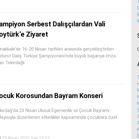
K
ampiyon Serbest Dalışçılardan Vali
oytürk’e Ziyaret
nakkale’de 16-20 Nisan tarihleri arasında gerçekleştirilen
rbest Dalış Türkiye Şampiyonası’nda büyük başarıya imza
an Tekirdağlı
ocuk Korosundan Bayram Konseri
kirdağ’da 23 Nisan Ulusal Egemenlik ve Çocuk Bayramı
layısıyla düzenlenen etkinlikler kapsamında çocuklara özel
29 Nisan 2025 Salı 19:07