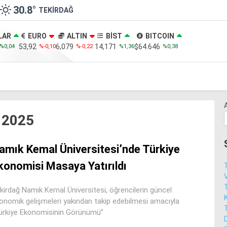
30.8
°
TEKIRDAĞ
LAR
EURO
ALTIN
BİST
BITCOIN
53,92
6,079
14,171
$64.646
%0,04
%-0,10
%-0,22
%1,36
%0,38
 2025
amık Kemal Üniversitesi’nde Türkiye
konomisi Masaya Yatırıldı
V
kirdağ Namık Kemal Üniversitesi, öğrencilerin güncel
onomik gelişmeleri yakından takip edebilmesi amacıyla
ürkiye Ekonomisinin Görünümü”