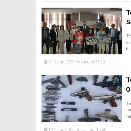
T
S
Te
dü
bel
21 Nisan 2025 Pazartesi 21:23
T
O
Te
ta
ta
19 Nisan 2025 Cumartesi 16:50