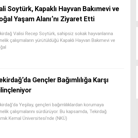
ali Soytürk, Kapaklı Hayvan Bakımevi ve
oğal Yaşam Alanı’nı Ziyaret Etti
kirdağ Valisi Recep Soytürk, sahipsiz sokak hayvanlarına
nelik çalışmaların yürütüldüğü Kapaklı Hayvan Bakımevi ve
ğal
ekirdağ’da Gençler Bağımlılığa Karşı
ilinçleniyor
kirdağ’da Yeşilay, gençleri bağımlılıklardan korumaya
nelik çalışmalarını sürdürüyor. Bu kapsamda, Tekirdağ
mık Kemal Üniversitesi’nde (NKÜ)