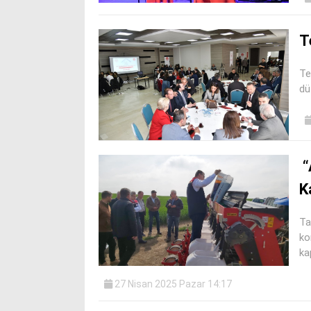
T
Te
dü
“
K
Ta
ko
ka
27 Nisan 2025 Pazar 14:17