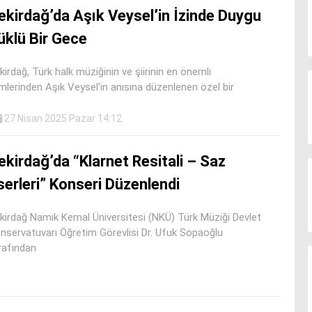
ekirdağ’da Aşık Veysel’in İzinde Duygu
üklü Bir Gece
kirdağ, Türk halk müziğinin ve şiirinin en önemli
imlerinden Aşık Veysel’in anısına düzenlenen özel bir
27 Nisan 2025 Pazar 14:12
ekirdağ’da “Klarnet Resitali – Saz
serleri” Konseri Düzenlendi
kirdağ Namık Kemal Üniversitesi (NKÜ) Türk Müziği Devlet
nservatuvarı Öğretim Görevlisi Dr. Ufuk Sopaoğlu
rafından