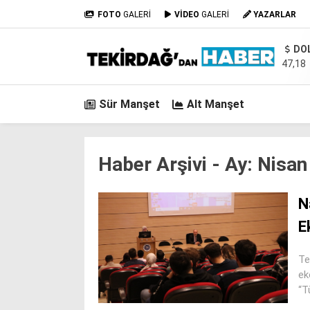
FOTO
GALERİ
VİDEO
GALERİ
YAZARLAR
DO
47,18
Sür Manşet
Alt Manşet
Haber Arşivi -
Ay:
Nisan
N
E
Te
ek
“T