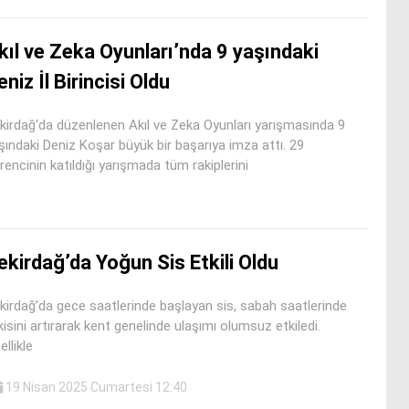
kıl ve Zeka Oyunları’nda 9 yaşındaki
eniz İl Birincisi Oldu
kirdağ‘da düzenlenen Akıl ve Zeka Oyunları yarışmasında 9
şındaki Deniz Koşar büyük bir başarıya imza attı. 29
rencinin katıldığı yarışmada tüm rakiplerini
ekirdağ’da Yoğun Sis Etkili Oldu
kirdağ’da gece saatlerinde başlayan sis, sabah saatlerinde
kisini artırarak kent genelinde ulaşımı olumsuz etkiledi.
ellikle
19 Nisan 2025 Cumartesi 12:40