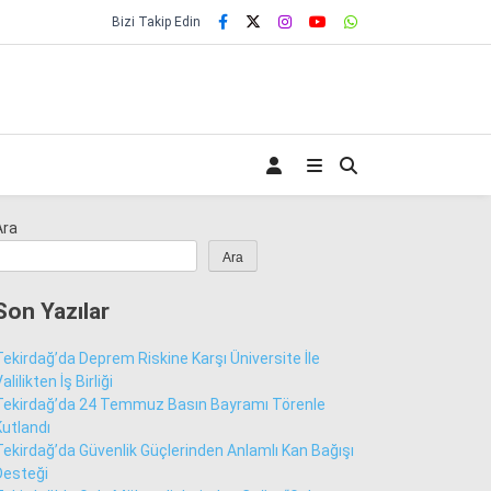
Bizi Takip Edin
Ara
Ara
Son Yazılar
Tekirdağ’da Deprem Riskine Karşı Üniversite İle
alilikten İş Birliği
Tekirdağ’da 24 Temmuz Basın Bayramı Törenle
Kutlandı
Tekirdağ’da Güvenlik Güçlerinden Anlamlı Kan Bağışı
Desteği