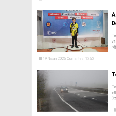
A
D
Te
ya
öğ
19 Nisan 2025 Cumartesi 12:52
T
Te
et
Öz