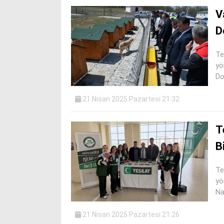
V
D
Te
yö
Do
21 Nisan 2025 Pazartesi 21:32
T
B
Te
yö
Na
21 Nisan 2025 Pazartesi 21:26