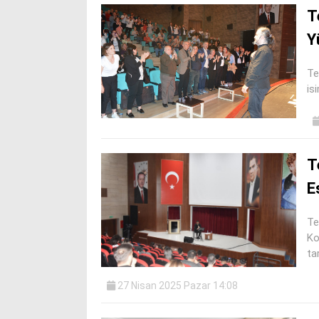
T
Y
Te
is
T
E
Te
Ko
ta
27 Nisan 2025 Pazar 14:08