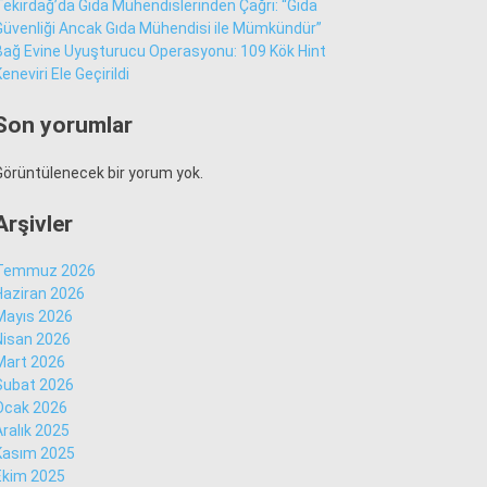
Tekirdağ’da Gıda Mühendislerinden Çağrı: “Gıda
Güvenliği Ancak Gıda Mühendisi ile Mümkündür”
Bağ Evine Uyuşturucu Operasyonu: 109 Kök Hint
Sür Manşet
eneviri Ele Geçirildi
Alt Manşet
Son yorumlar
Görüntülenecek bir yorum yok.
Arşivler
Temmuz 2026
Haziran 2026
Mayıs 2026
Nisan 2026
Mart 2026
Şubat 2026
Ocak 2026
WhatsApp İhbar
Aralık 2025
Hattı
Kasım 2025
Ekim 2025