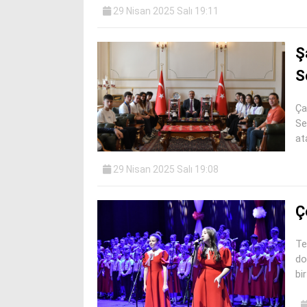
29 Nisan 2025 Salı 19:11
Ş
S
Ça
Se
at
29 Nisan 2025 Salı 19:08
Ç
Te
do
bir