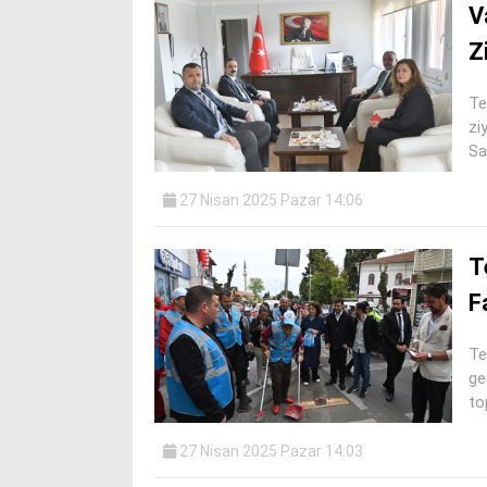
V
Z
Te
zi
Sa
27 Nisan 2025 Pazar 14:06
T
F
Te
ge
to
27 Nisan 2025 Pazar 14:03