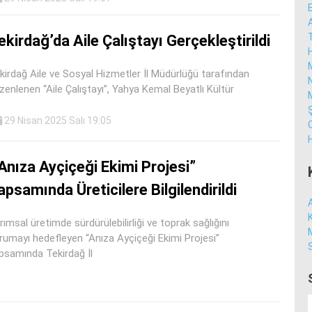
ekirdağ’da Aile Çalıştayı Gerçekleştirildi
kirdağ Aile ve Sosyal Hizmetler İl Müdürlüğü tarafından
zenlenen “Aile Çalıştayı”, Yahya Kemal Beyatlı Kültür
29 Nisan 2025 Salı 19:05
Anıza Ayçiçeği Ekimi Projesi”
apsamında Üreticilere Bilgilendirildi
rımsal üretimde sürdürülebilirliği ve toprak sağlığını
rumayı hedefleyen “Anıza Ayçiçeği Ekimi Projesi”
psamında Tekirdağ İl