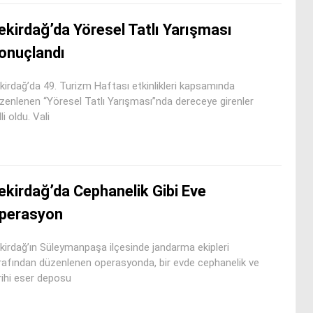
ekirdağ’da Yöresel Tatlı Yarışması
onuçlandı
kirdağ’da 49. Turizm Haftası etkinlikleri kapsamında
zenlenen “Yöresel Tatlı Yarışması”nda dereceye girenler
li oldu. Vali
ekirdağ’da Cephanelik Gibi Eve
perasyon
kirdağ’ın Süleymanpaşa ilçesinde jandarma ekipleri
rafından düzenlenen operasyonda, bir evde cephanelik ve
rihi eser deposu