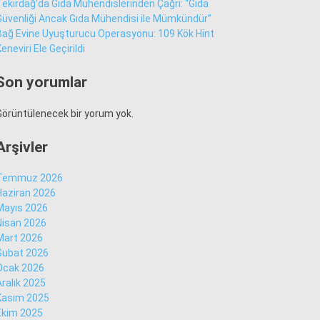
Tekirdağ’da Gıda Mühendislerinden Çağrı: “Gıda
Güvenliği Ancak Gıda Mühendisi ile Mümkündür”
Bağ Evine Uyuşturucu Operasyonu: 109 Kök Hint
Sür Manşet
eneviri Ele Geçirildi
Alt Manşet
Son yorumlar
Görüntülenecek bir yorum yok.
Arşivler
Temmuz 2026
Haziran 2026
Mayıs 2026
Nisan 2026
Mart 2026
Şubat 2026
Ocak 2026
WhatsApp İhbar
Aralık 2025
Hattı
Kasım 2025
Ekim 2025