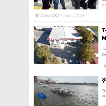
tu
12 Ocak 2026 Pazartesi 21:51
T
M
Te
De
Ş
Te
ol