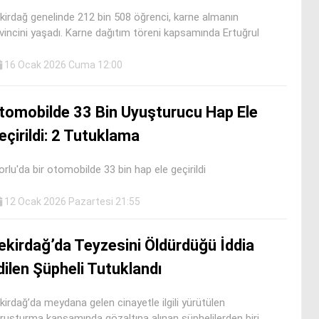
kirdağ genelinde 212 bin 508 öğrenci, karne almanın
vincini yaşadı. Karne dağıtım töreni kapsamında Ertuğrul
16 Ocak 2026 Cuma 12:00
tomobilde 33 Bin Uyuşturucu Hap Ele
eçirildi: 2 Tutuklama
orlu'da bir otomobilde 33 bin hap ele geçirildi
12 Ocak 2026 Pazartesi 21:55
ekirdağ’da Teyzesini Öldürdüğü İddia
dilen Şüpheli Tutuklandı
kirdağ’da meydana gelen cinayetle ilgili yürütülen
ruşturma kapsamında gözaltına alınan şüphelilerden biri