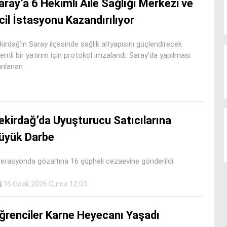
aray’a 6 Hekimli Aile Sağlığı Merkezi ve
cil İstasyonu Kazandırılıyor
kirdağ’ın Saray ilçesinde sağlık altyapısını güçlendirecek
emli bir yatırım için protokol imzalandı. Saray’da yapılması
anlanan
ekirdağ’da Uyuşturucu Satıcılarına
üyük Darbe
erasyonda gözaltına 16 şüpheli cezaevine gönderildi
16 Ocak 2026 Cuma 12:03
ğrenciler Karne Heyecanı Yaşadı