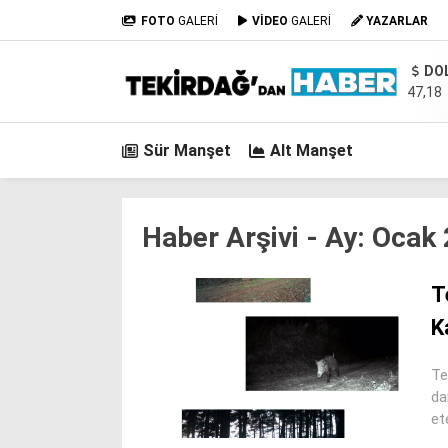
FOTO
GALERİ
VİDEO
GALERİ
YAZARLAR
DO
47,18
Sür Manşet
Alt Manşet
Haber Arşivi -
Ay:
Ocak 
T
K
Te
da
et