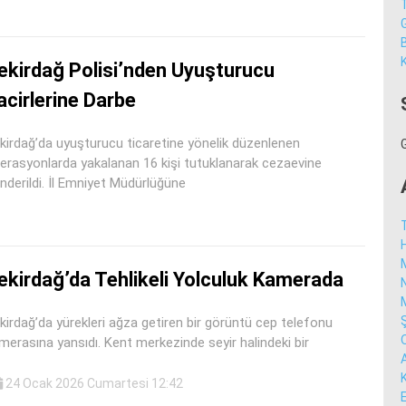
K
ekirdağ Polisi’nden Uyuşturucu
acirlerine Darbe
kirdağ’da uyuşturucu ticaretine yönelik düzenlenen
erasyonlarda yakalanan 16 kişi tutuklanarak cezaevine
nderildi. İl Emniyet Müdürlüğüne
ekirdağ’da Tehlikeli Yolculuk Kamerada
kirdağ’da yürekleri ağza getiren bir görüntü cep telefonu
merasına yansıdı. Kent merkezinde seyir halindeki bir
24 Ocak 2026 Cumartesi 12:42