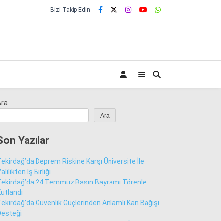
Bizi Takip Edin
Ara
Ara
Son Yazılar
Tekirdağ’da Deprem Riskine Karşı Üniversite İle
alilikten İş Birliği
Tekirdağ’da 24 Temmuz Basın Bayramı Törenle
Kutlandı
Tekirdağ’da Güvenlik Güçlerinden Anlamlı Kan Bağışı
Desteği