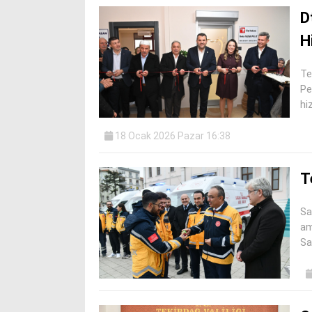
D
H
Te
Pe
hi
18 Ocak 2026 Pazar 16:38
T
Sa
am
Sa