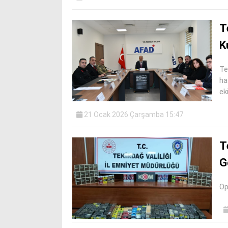
T
K
Te
ha
ek
21 Ocak 2026 Çarşamba 15:47
T
G
Op