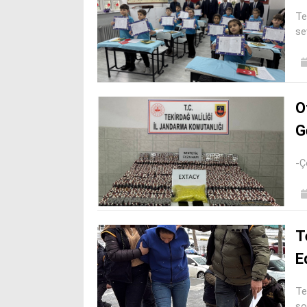
Te
se
O
G
-Ç
T
E
Te
so