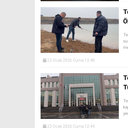
T
Ö
Te
su
me
23 Ocak 2026 Cuma 12:48
T
T
Te
ka
yer
23 Ocak 2026 Cuma 12:44