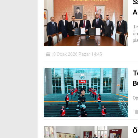
S
A
Te
ön
pl
18 Ocak 2026 Pazar 14:45
T
B
Op
Ö