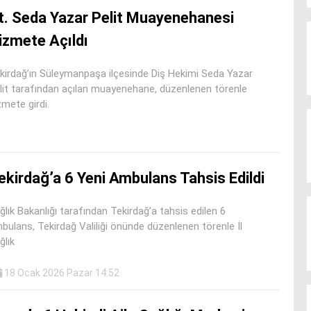
t. Seda Yazar Pelit Muayenehanesi
izmete Açıldı
kirdağ’ın Süleymanpaşa ilçesinde Diş Hekimi Seda Yazar
lit tarafından açılan muayenehane, düzenlenen törenle
zmete girdi.
ekirdağ’a 6 Yeni Ambulans Tahsis Edildi
ğlık Bakanlığı tarafından Tekirdağ’a tahsis edilen 6
bulans, Tekirdağ Valiliği önünde düzenlenen törenle İl
ğlık
18 Ocak 2026 Pazar 14:52