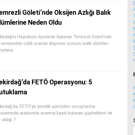
emrezli Göleti’nde Oksijen Azlığı Balık
lümlerine Neden Oldu
kirdağ’ın Hayrabolu ilçesinde bulunan Temrezli Göleti’nde
 seviyesinin ciddi oranda düşmesi sonucu balık ölümleri
ydana
ekirdağ’da FETÖ Operasyonu: 5
utuklama
kirdağ’da, FETÖ’ye yönelik yürütülen soruşturma
psamında aralarında aranma kaydı bulunan şüphelilerin de
 aldığı 7