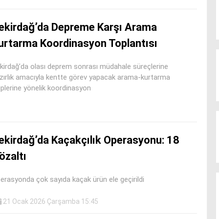
ekirdağ’da Depreme Karşı Arama
urtarma Koordinasyon Toplantısı
kirdağ’da olası deprem sonrası müdahale süreçlerine
zırlık amacıyla kentte görev yapacak arama-kurtarma
iplerine yönelik koordinasyon
ekirdağ’da Kaçakçılık Operasyonu: 18
özaltı
erasyonda çok sayıda kaçak ürün ele geçirildi
21 Ocak 2026 Çarşamba 15:45