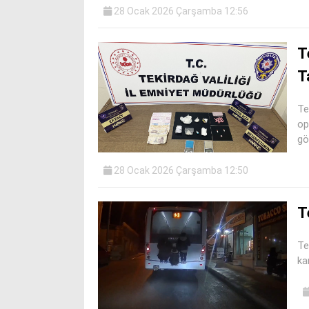
28 Ocak 2026 Çarşamba 12:56
T
T
Te
op
gö
28 Ocak 2026 Çarşamba 12:50
T
Te
ka