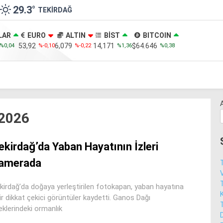
29.3
°
TEKIRDAĞ
LAR
EURO
ALTIN
BİST
BITCOIN
53,92
6,079
14,171
$64.646
%0,04
%-0,10
%-0,22
%1,36
%0,38
2026
ekirdağ’da Yaban Hayatının İzleri
amerada
V
kirdağ’da doğaya yerleştirilen fotokapan, yaban hayatına
ir dikkat çekici görüntüler kaydetti. Ganos Dağı
eklerindeki ormanlık