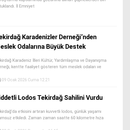
tuklandı. İl Emniyet
ekirdağ Karadenizler Derneği’nden
eslek Odalarına Büyük Destek
kirdağ Karadeniz İlleri Kültür, Yardımlaşma ve Dayanışma
rneği, kentte faaliyet gösteren tüm meslek odaları ve
09 Ocak 2026 Cuma 12:21
iddetli Lodos Tekirdağ Sahilini Vurdu
kirdağ’da etkisini artıran kuvvetli lodos, günlük yaşamı
umsuz etkiledi. Zaman zaman saatte 60 kilometre hıza