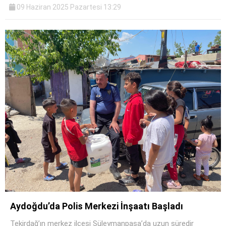
09 Haziran 2025 Pazartesi 13:29
Aydoğdu’da Polis Merkezi İnşaatı Başladı
Tekirdağ’ın merkez ilçesi Süleymanpaşa’da uzun süredir