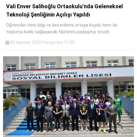
Vali Enver Salihoğlu Ortaokulu’nda Geleneksel
Teknoloji Şenliğinin Açılışı Yapıldı
Öğrenciler hem bilgi ve becerilerini ortaya koydu hem de
topluma katkı sağlayacak fikirlerini paylaşma fırsatı
05 Haziran 2025 Perşembe 11:59