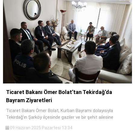
Ticaret Bakanı Ömer Bolat’tan Tekirdağ’da
Bayram Ziyaretleri
Ticaret Bakanı Ömer Bolat, Kurban Bayramı dolayısıyla
Tekirdağ’ın Şarköy ilçesinde gaziler ve bir şehit ailesine
09 Haziran 2025 Pazartesi 13:34