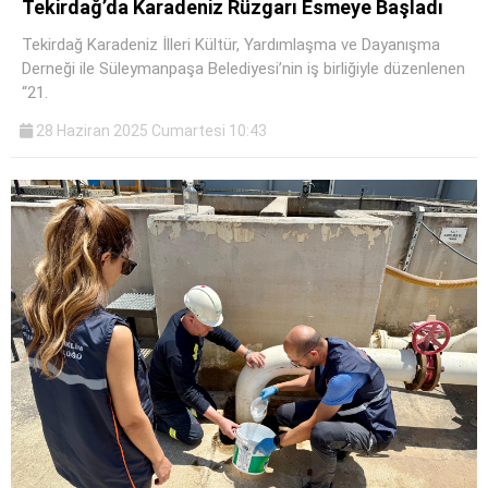
Tekirdağ’da Karadeniz Rüzgarı Esmeye Başladı
Tekirdağ Karadeniz İlleri Kültür, Yardımlaşma ve Dayanışma
Derneği ile Süleymanpaşa Belediyesi’nin iş birliğiyle düzenlenen
“21.
WhatsApp İhbar
28 Haziran 2025 Cumartesi 10:43
Hattı
Facebook
Instagram
Youtube