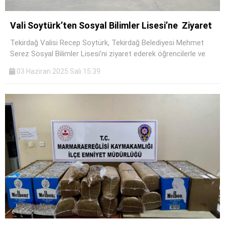
Vali Soytürk’ten Sosyal Bilimler Lisesi’ne Ziyaret
Tekirdağ Valisi Recep Soytürk, Tekirdağ Belediyesi Mehmet
Serez Sosyal Bilimler Lisesi’ni ziyaret ederek öğrencilerle ve
03 Haziran 2025 Salı 15:39