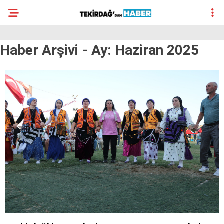
23.9
°
TEKIRDAĞ
Haber Arşivi -
Ay:
Haziran 2025
GALERİ
VİDEO
YAZARLAR
SÜR MANŞET
ALT MANŞET