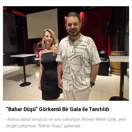
“Bahar Düşü” Görkemli Bir Gala ile Tanıtıldı
-Asma davul virtüözü ve ses sanatçısı Ahmet Merih Çelik, yeni
single çalışması “Bahar Düşü” galasıyla