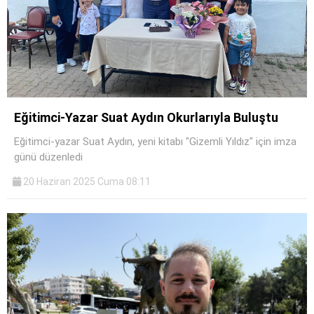
Eğitimci-Yazar Suat Aydın Okurlarıyla Buluştu
Eğitimci-yazar Suat Aydın, yeni kitabı "Gizemli Yıldız" için imza
günü düzenledi
20 Haziran 2025 Cuma 08:11