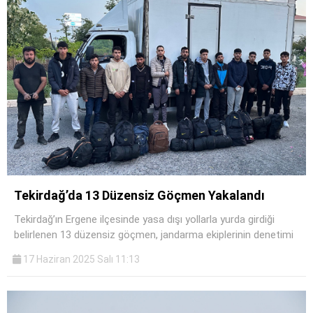
Tekirdağ’da 13 Düzensiz Göçmen Yakalandı
Tekirdağ’ın Ergene ilçesinde yasa dışı yollarla yurda girdiği
belirlenen 13 düzensiz göçmen, jandarma ekiplerinin denetimi
17 Haziran 2025 Salı 11:13