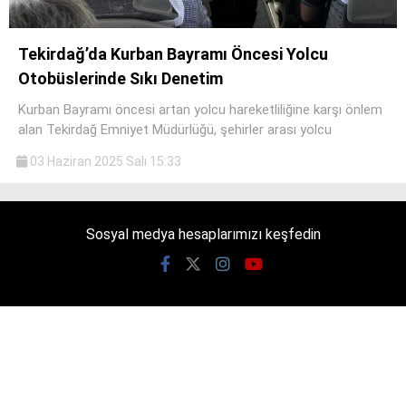
Tekirdağ’da Kurban Bayramı Öncesi Yolcu
Otobüslerinde Sıkı Denetim
Kurban Bayramı öncesi artan yolcu hareketliliğine karşı önlem
alan Tekirdağ Emniyet Müdürlüğü, şehirler arası yolcu
03 Haziran 2025 Salı 15:33
Sosyal medya hesaplarımızı keşfedin