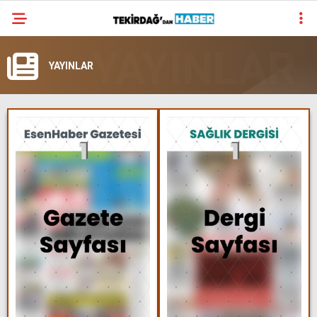
23.8
°
TEKIRDAĞ
YAYINLAR
GALERİ
VİDEO
YAZARLAR
SÜR MANŞET
ALT MANŞET