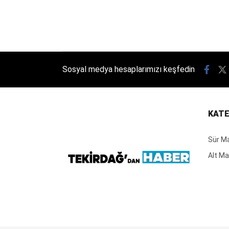
Sosyal medya hesaplarımızı keşfedin
KATE
Sür M
Alt M