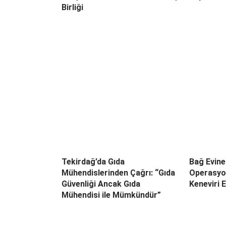
Birliği
Tekirdağ’da Gıda
Bağ Evin
Mühendislerinden Çağrı: “Gıda
Operasyon
Güvenliği Ancak Gıda
Keneviri E
Mühendisi ile Mümkündür”