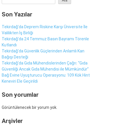
Ara
Son Yazılar
Sür Manşet
Alt Manşet
Tekirdağ’da Deprem Riskine Karşı Üniversite İle
Valilikten İş Birliği
Tekirdağ’da 24 Temmuz Basın Bayramı Törenle
Kutlandı
Tekirdağ’da Güvenlik Güçlerinden Anlamlı Kan
Bağışı Desteği
Tekirdağ’da Gıda Mühendislerinden Çağrı: “Gıda
Güvenliği Ancak Gıda Mühendisi ile Mümkündür”
Bağ Evine Uyuşturucu Operasyonu: 109 Kök Hint
Keneviri Ele Geçirildi
Son yorumlar
Görüntülenecek bir yorum yok.
WhatsApp İhbar
Hattı
Arşivler