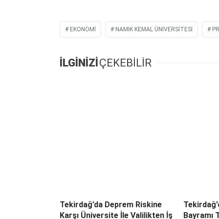
EKONOMI
NAMIK KEMAL ÜNIVERSITESI
PR
İLGİNİZİ
ÇEKEBİLİR
Tekirdağ’da Deprem Riskine
Tekirdağ
Karşı Üniversite İle Valilikten İş
Bayramı T