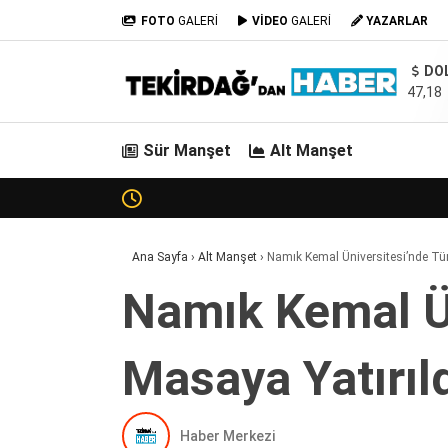
FOTO
GALERİ
VİDEO
GALERİ
YAZARLAR
DO
47,18
Sür Manşet
Alt Manşet
Ana Sayfa
›
Alt Manşet
›
Namık Kemal Üniversitesi’nde Tür
Namık Kemal Ün
Masaya Yatırıl
Haber Merkezi