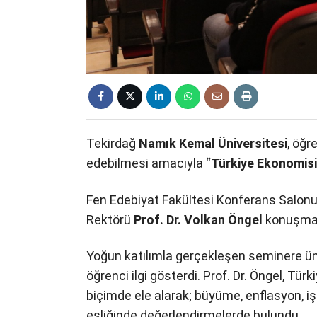
Tekirdağ
Namık Kemal Üniversitesi
, öğr
edebilmesi amacıyla “
Türkiye Ekonomis
Fen Edebiyat Fakültesi Konferans Salonu’
Rektörü
Prof. Dr. Volkan Öngel
konuşmacı
Yoğun katılımla gerçekleşen seminere üni
öğrenci ilgi gösterdi. Prof. Dr. Öngel, Tü
biçimde ele alarak; büyüme, enflasyon, işs
eşliğinde değerlendirmelerde bulundu.