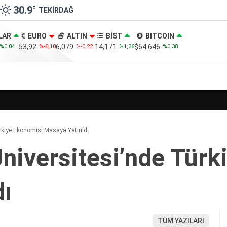
30.9
°
TEKIRDAĞ
LAR
EURO
ALTIN
BİST
BITCOIN
53,92
6,079
14,171
$64.646
%0,04
%-0,10
%-0,22
%1,36
%0,38
kiye Ekonomisi Masaya Yatırıldı
iversitesi’nde Türk
dı
TÜM YAZILARI