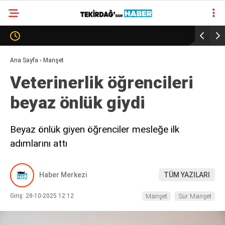
23.3
°
TEKIRDAĞ
GALERİ
VİDEO
YAZARLAR
Ana Sayfa
›
Manşet
Veterinerlik öğrencileri
SÜR MANŞET
beyaz önlük giydi
ALT MANŞET
Beyaz önlük giyen öğrenciler mesleğe ilk
adımlarını attı
Haber Merkezi
TÜM YAZILARI
Giriş: 28-10-2025 12:12
Manşet
Sür Manşet