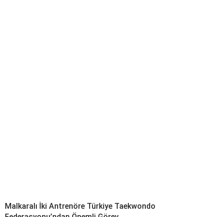
Malkaralı İki Antrenöre Türkiye Taekwondo
Federasyonu’ndan Önemli Görev