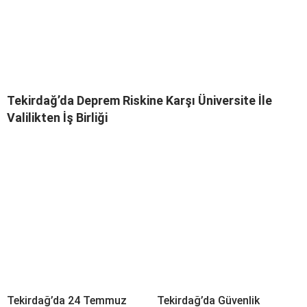
Tekirdağ’da Deprem Riskine Karşı Üniversite İle
Valilikten İş Birliği
Tekirdağ’da 24 Temmuz
Tekirdağ’da Güvenlik