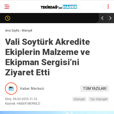
23.9
°
TEKIRDAĞ
GALERİ
VİDEO
YAZARLAR
Ana Sayfa
›
Manşet
Vali Soytürk Akredite
SÜR MANŞET
Ekiplerin Malzeme ve
ALT MANŞET
Ekipman Sergisi’ni
Ziyaret Etti
Haber Merkezi
TÜM YAZILARI
Giriş: 06-02-2025 21:22
Manşet
Sür Manşet
Kaynak: HABER MERKEZI