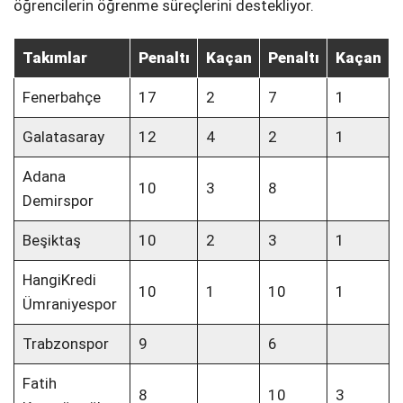
öğrencilerin öğrenme süreçlerini destekliyor.
Takımlar
Penaltı
Kaçan
Penaltı
Kaçan
Fenerbahçe
17
2
7
1
Galatasaray
12
4
2
1
Adana
10
3
8
Demirspor
Beşiktaş
10
2
3
1
HangiKredi
10
1
10
1
Ümraniyespor
Trabzonspor
9
6
Fatih
8
10
3