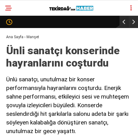
31.4
°
TEKIRDAĞ
GALERİ
VİDEO
YAZARLAR
Ana Sayfa
›
Manşet
Ünli sanatçı konserinde
SÜR MANŞET
hayranlarını coşturdu
ALT MANŞET
Ünlü sanatçı, unutulmaz bir konser
performansıyla hayranlarını coşturdu. Enerjik
sahne performansı, etkileyici sesi ve muhteşem
şovuyla izleyicileri büyüledi. Konserde
seslendirdiği hit şarkılarla salonu adeta bir şarkı
söyleyen kalabalığa dönüştüren sanatçı,
unutulmaz bir gece yaşattı.