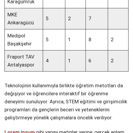
Karagümrük
MKE
5
2
7
Ankaragücü
Medipol
5
1
8
2
Başakşehir
Fraport TAV
4
1
6
2
Antalyaspor
Teknolojinin kullanımıyla birlikte öğretim metotları da
değişiyor ve öğrencilere interaktif bir öğrenme
deneyimi sunuluyor. Ayrıca, STEM eğitimi ve girişimcilik
programları da gençlerin beceri ve yeteneklerini
geliştirmeye yönelik çalışmalara öncelik veriliyor.
Lorem ipsum
gibi yapay metinler yerine, gerçek anlam