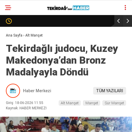
31.3
°
TEKIRDAĞ
GALERİ
VİDEO
YAZARLAR
Ana Sayfa
›
Alt Manşet
Tekirdağlı judocu, Kuzey
SÜR MANŞET
Makedonya’dan Bronz
ALT MANŞET
Madalyayla Döndü
Haber Merkezi
TÜM YAZILARI
Giriş: 18-06-2026 11:55
Alt Manşet
Manşet
Sür Manşet
Kaynak: HABER MERKEZI