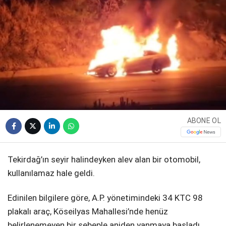
WhatsApp İhbar
Hattı
ABONE OL
Facebook
Tekirdağ’ın seyir halindeyken alev alan bir otomobil,
kullanılamaz hale geldi.
Instagram
Edinilen bilgilere göre, A.P. yönetimindeki 34 KTC 98
Youtube
plakalı araç, Köseilyas Mahallesi’nde henüz
belirlenemeyen bir sebeple aniden yanmaya başladı.