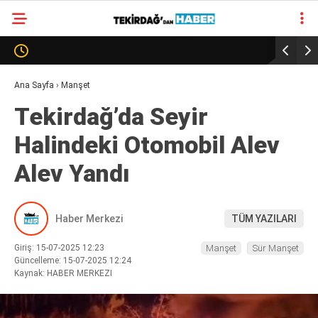
28
°
TEKIRDAĞ
GALERİ
VİDEO
YAZARLAR
Ana Sayfa
›
Manşet
Tekirdağ’da Seyir
SÜR MANŞET
Halindeki Otomobil Alev
ALT MANŞET
Alev Yandı
Haber Merkezi
TÜM YAZILARI
Giriş: 15-07-2025 12:23
Manşet
Sür Manşet
Güncelleme: 15-07-2025 12:24
Kaynak: HABER MERKEZI