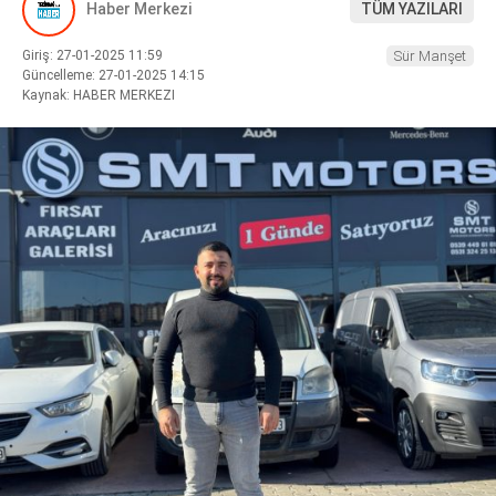
Haber Merkezi
TÜM YAZILARI
Giriş: 27-01-2025 11:59
Sür Manşet
Güncelleme: 27-01-2025 14:15
Kaynak: HABER MERKEZI
WhatsApp İhbar
Hattı
Facebook
Instagram
Youtube