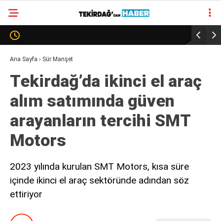
30.9
°
TEKIRDAĞ
GALERİ
VİDEO
YAZARLAR
Ana Sayfa
›
Sür Manşet
Tekirdağ’da ikinci el araç
SÜR MANŞET
alım satımında güven
ALT MANŞET
arayanların tercihi SMT
Motors
2023 yılında kurulan SMT Motors, kısa süre
içinde ikinci el araç sektöründe adından söz
ettiriyor