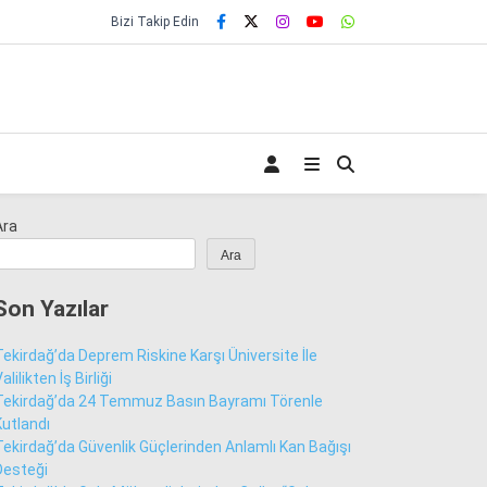
Bizi Takip Edin
Ara
Ara
Son Yazılar
Tekirdağ’da Deprem Riskine Karşı Üniversite İle
alilikten İş Birliği
Tekirdağ’da 24 Temmuz Basın Bayramı Törenle
Kutlandı
Tekirdağ’da Güvenlik Güçlerinden Anlamlı Kan Bağışı
Desteği