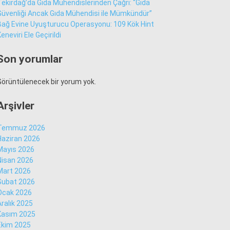
Tekirdağ’da Gıda Mühendislerinden Çağrı: “Gıda
Güvenliği Ancak Gıda Mühendisi ile Mümkündür”
Bağ Evine Uyuşturucu Operasyonu: 109 Kök Hint
Sür Manşet
eneviri Ele Geçirildi
Alt Manşet
Son yorumlar
Görüntülenecek bir yorum yok.
Arşivler
Temmuz 2026
Haziran 2026
Mayıs 2026
Nisan 2026
Mart 2026
Şubat 2026
Ocak 2026
WhatsApp İhbar
Aralık 2025
Hattı
Kasım 2025
Ekim 2025