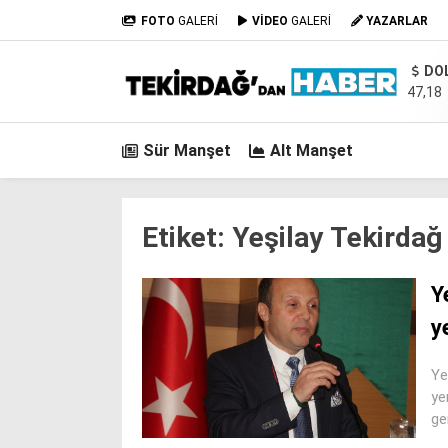
FOTO
GALERİ
VİDEO
GALERİ
YAZARLAR
DO
47,18
Sür Manşet
Alt Manşet
Etiket:
Yeşilay Tekirdağ
Y
y
Ye
ye
ge