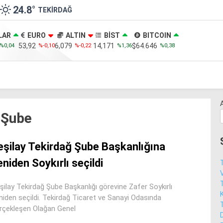
24.8
°
TEKIRDAĞ
LAR
EURO
ALTIN
BİST
BITCOIN
53,92
6,079
14,171
$64.646
%0,04
%-0,10
%-0,22
%1,36
%0,38
 Şube
eşilay Tekirdağ Şube Başkanlığına
eniden Soykırlı seçildi
V
şilay Tekirdağ Şube Başkanlığı görevine Zafer Soykırlı
niden seçildi. Tekirdağ Ticaret ve Sanayi Odasında
rçekleşen Olağan Genel