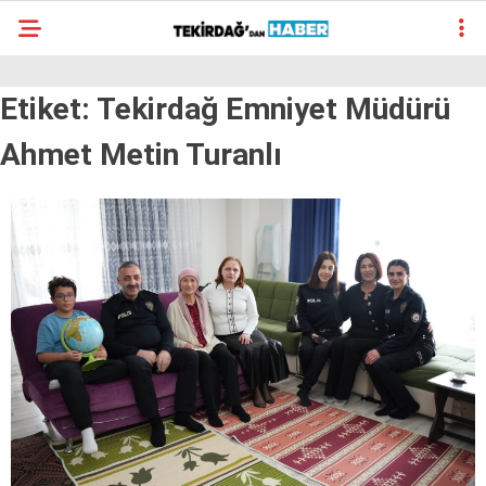
30.9
°
TEKIRDAĞ
Etiket:
Tekirdağ Emniyet Müdürü
GALERİ
VİDEO
YAZARLAR
Ahmet Metin Turanlı
SÜR MANŞET
ALT MANŞET