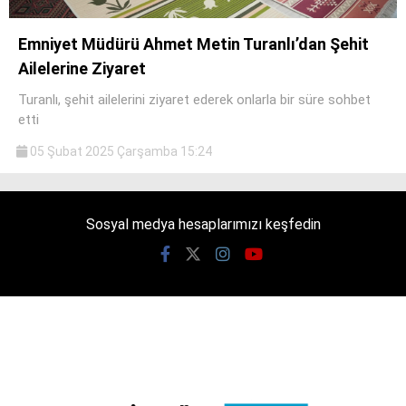
Emniyet Müdürü Ahmet Metin Turanlı’dan Şehit
Ailelerine Ziyaret
Turanlı, şehit ailelerini ziyaret ederek onlarla bir süre sohbet
WhatsApp İhbar
etti
Hattı
05 Şubat 2025 Çarşamba 15:24
Facebook
Sosyal medya hesaplarımızı keşfedin
Instagram
Youtube