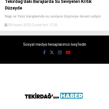
Tekirdağ’daki Barajlarda Su Seviyeleri Kritik
Düzeyde
Naip ve Yazır barajlarında su seviyesi düşmeye devam ediyor
08 Kasım 2025 Cumartesi 12:26
WhatsApp İhbar
Hattı
Sosyal medya hesaplarımızı keşfedin
Facebook
Instagram
Youtube