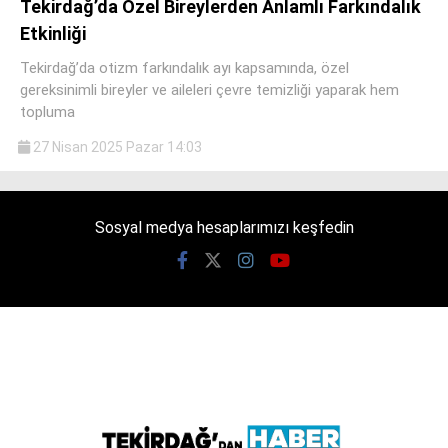
Tekirdağ’da Özel Bireylerden Anlamlı Farkındalık
Etkinliği
Tekirdağ’da otizm farkındalık ayı kapsamında, özel
gereksinimli bireyler ve aileleri çevre temizliği yaparak hem
topluma
WhatsApp İhbar
Hattı
27 Nisan 2025 Pazar 14:03
Sosyal medya hesaplarımızı keşfedin
Facebook
Instagram
Youtube