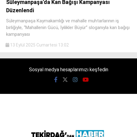
Süleymanpaşa’da Kan Bağışı Kampanyası
Düzenlendi
Süleymanpaşa Kaymakamlığı ve mahalle muhtarlarının iş
birliğiyle, “Mahallenin Gücü, İyilikler Büyür” sloganıyla kan bağışı
kampanyası
WhatsApp İhbar
Hattı
13 Eylül 2025 Cumartesi 13:02
Sosyal medya hesaplarımızı keşfedin
Facebook
Instagram
Youtube