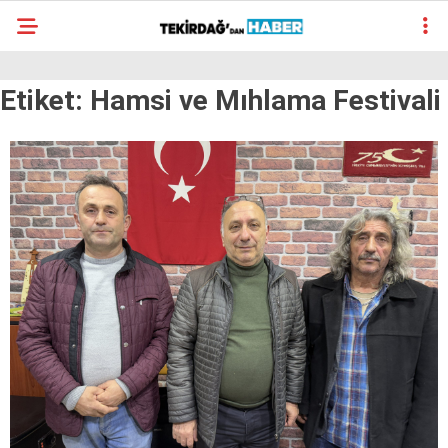
26
°
TEKIRDAĞ
Etiket:
Hamsi ve Mıhlama Festivali
GALERİ
VİDEO
YAZARLAR
SÜR MANŞET
ALT MANŞET