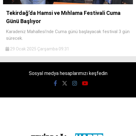
Tekirdağ’da Hamsi ve Mıhlama Festivali Cuma
Günü Başlıyor
Karadeniz Mahallesi’nde Cuma günü başlayacak festival 3 gün
WhatsApp İhbar
sürecek.
Hattı
29 Ocak 2025 Çarşamba 09:31
Sosyal medya hesaplarımızı keşfedin
Facebook
Instagram
Youtube