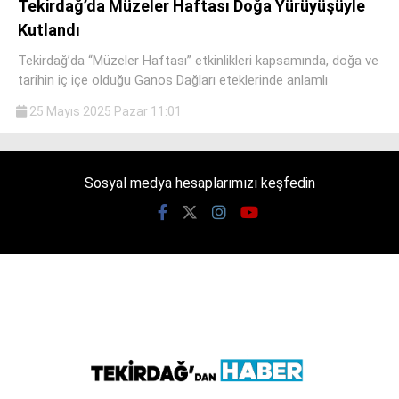
Tekirdağ’da Müzeler Haftası Doğa Yürüyüşüyle
Kutlandı
Tekirdağ’da “Müzeler Haftası” etkinlikleri kapsamında, doğa ve
tarihin iç içe olduğu Ganos Dağları eteklerinde anlamlı
WhatsApp İhbar
25 Mayıs 2025 Pazar 11:01
Hattı
Sosyal medya hesaplarımızı keşfedin
Facebook
Instagram
Youtube