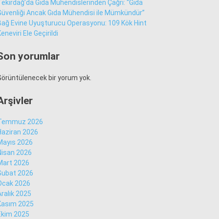
Tekirdağ’da Gıda Mühendislerinden Çağrı: “Gıda
Güvenliği Ancak Gıda Mühendisi ile Mümkündür”
Bağ Evine Uyuşturucu Operasyonu: 109 Kök Hint
Sür Manşet
eneviri Ele Geçirildi
Alt Manşet
Son yorumlar
Görüntülenecek bir yorum yok.
Arşivler
Temmuz 2026
Haziran 2026
Mayıs 2026
Nisan 2026
Mart 2026
Şubat 2026
Ocak 2026
WhatsApp İhbar
Aralık 2025
Hattı
Kasım 2025
Ekim 2025