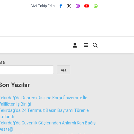
Bizi Takip Edin
Ara
Ara
Son Yazılar
Tekirdağ’da Deprem Riskine Karşı Üniversite İle
alilikten İş Birliği
Tekirdağ’da 24 Temmuz Basın Bayramı Törenle
Kutlandı
Tekirdağ’da Güvenlik Güçlerinden Anlamlı Kan Bağışı
Desteği