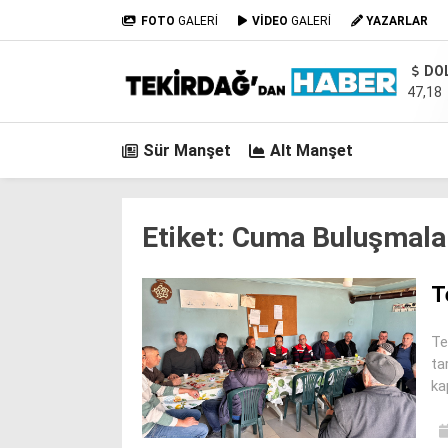
FOTO
GALERİ
VİDEO
GALERİ
YAZARLAR
DO
47,18
Sür Manşet
Alt Manşet
Etiket:
Cuma Buluşmala
T
Te
ta
ka