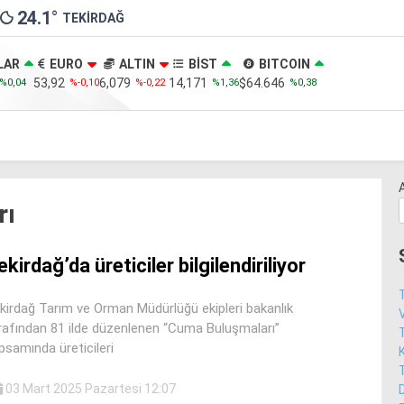
24.1
°
TEKIRDAĞ
LAR
EURO
ALTIN
BİST
BITCOIN
53,92
6,079
14,171
$64.646
%0,04
%-0,10
%-0,22
%1,36
%0,38
rı
ekirdağ’da üreticiler bilgilendiriliyor
kirdağ Tarım ve Orman Müdürlüğü ekipleri bakanlık
V
rafından 81 ilde düzenlenen “Cuma Buluşmaları”
psamında üreticileri
03 Mart 2025 Pazartesi 12:07