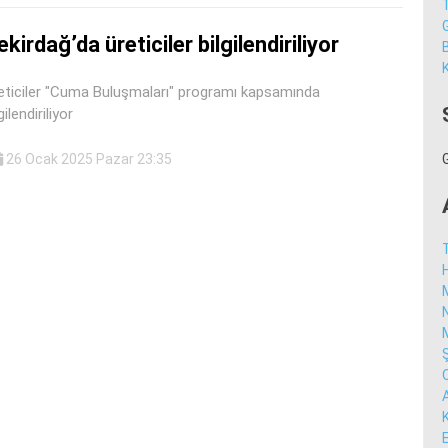
ekirdağ’da üreticiler bilgilendiriliyor
K
eticiler "Cuma Buluşmaları" programı kapsamında
gilendiriliyor
26 Ocak 2025 Pazar 23:35