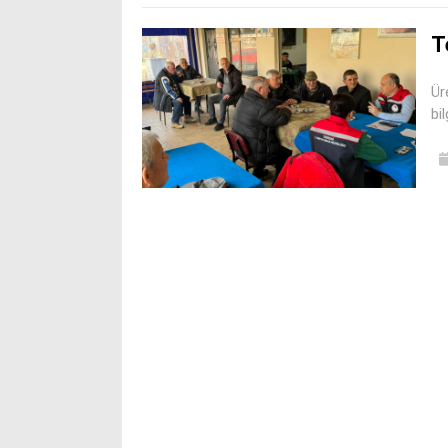
T
Ür
bil