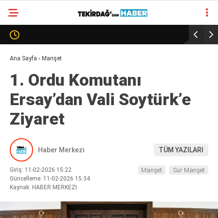
27.6
°
TEKIRDAĞ
GALERİ
VİDEO
YAZARLAR
Ana Sayfa
›
Manşet
1. Ordu Komutanı
SÜR MANŞET
Ersay’dan Vali Soytürk’e
ALT MANŞET
Ziyaret
Haber Merkezi
TÜM YAZILARI
Giriş: 11-02-2026 15:22
Manşet
Sür Manşet
Güncelleme: 11-02-2026 15:34
Kaynak: HABER MERKEZI