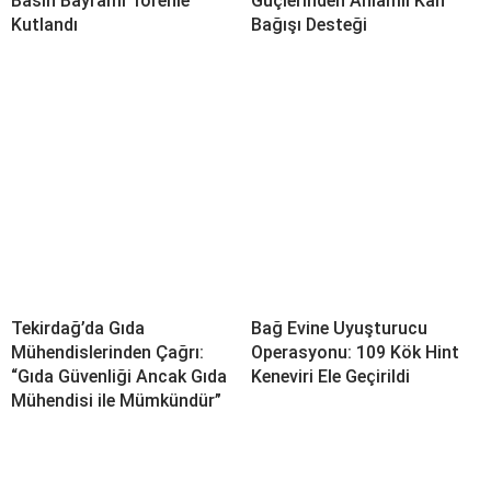
Basın Bayramı Törenle
Güçlerinden Anlamlı Kan
Kutlandı
Bağışı Desteği
Tekirdağ’da Gıda
Bağ Evine Uyuşturucu
Mühendislerinden Çağrı:
Operasyonu: 109 Kök Hint
“Gıda Güvenliği Ancak Gıda
Keneviri Ele Geçirildi
Mühendisi ile Mümkündür”