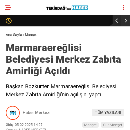
24.3
°
TEKIRDAĞ
GALERİ
VİDEO
YAZARLAR
Ana Sayfa
›
Manşet
Marmaraereğlisi
SÜR MANŞET
Belediyesi Merkez Zabıta
ALT MANŞET
Amirliği Açıldı
Başkan Bozkurter Marmaraereğlisi Belediyesi
Merkez Zabıta Amirliği’nin açılışını yaptı
Haber Merkezi
TÜM YAZILARI
Giriş: 05-02-2025 14:27
Manşet
Sür Manşet
Kaynak: HABER MERKEZI