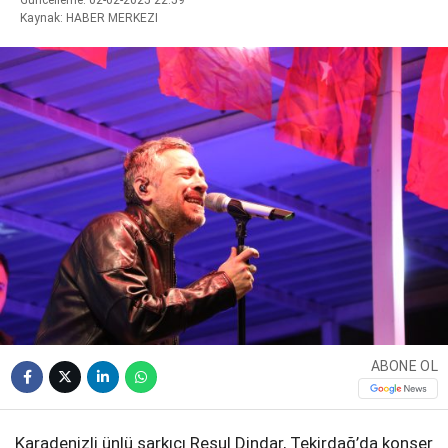
Kaynak: HABER MERKEZI
WhatsApp İhbar
Hattı
Facebook
Instagram
ABONE OL
Youtube
Karadenizli ünlü şarkıcı Resul Dindar, Tekirdağ’da konser