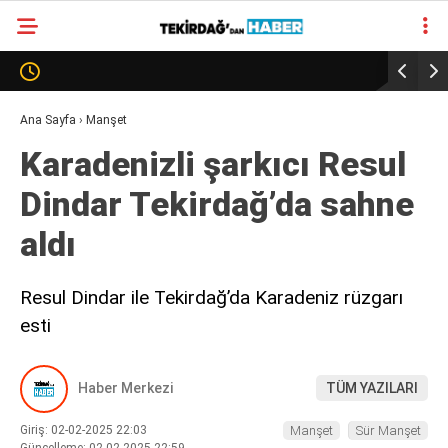
24.9
°
TEKIRDAĞ
GALERİ
VİDEO
YAZARLAR
Ana Sayfa
›
Manşet
Karadenizli şarkıcı Resul
SÜR MANŞET
Dindar Tekirdağ’da sahne
ALT MANŞET
aldı
Resul Dindar ile Tekirdağ’da Karadeniz rüzgarı
esti
Haber Merkezi
TÜM YAZILARI
Giriş: 02-02-2025 22:03
Manşet
Sür Manşet
Güncelleme: 02-02-2025 22:59