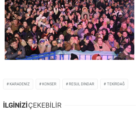
KARADENIZ
KONSER
RESUL DINDAR
TEKIRDAĞ
İLGİNİZİ
ÇEKEBİLİR