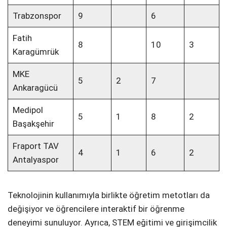
Trabzonspor
9
6
Fatih
8
10
3
Karagümrük
MKE
5
2
7
Ankaragücü
Medipol
5
1
8
2
Başakşehir
Fraport TAV
4
1
6
2
Antalyaspor
Teknolojinin kullanımıyla birlikte öğretim metotları da
değişiyor ve öğrencilere interaktif bir öğrenme
deneyimi sunuluyor. Ayrıca, STEM eğitimi ve girişimcilik