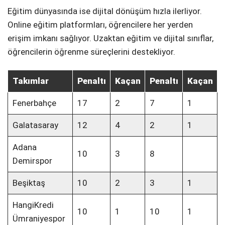
Eğitim dünyasında ise dijital dönüşüm hızla ilerliyor.
Online eğitim platformları, öğrencilere her yerden
erişim imkanı sağlıyor. Uzaktan eğitim ve dijital sınıflar,
öğrencilerin öğrenme süreçlerini destekliyor.
Takımlar
Penaltı
Kaçan
Penaltı
Kaçan
Fenerbahçe
17
2
7
1
Galatasaray
12
4
2
1
Adana
10
3
8
Demirspor
Beşiktaş
10
2
3
1
HangiKredi
10
1
10
1
Ümraniyespor