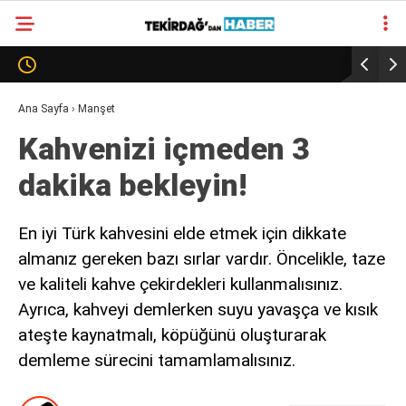
24.8
°
TEKIRDAĞ
GALERİ
VİDEO
YAZARLAR
Ana Sayfa
›
Manşet
Kahvenizi içmeden 3
SÜR MANŞET
dakika bekleyin!
ALT MANŞET
En iyi Türk kahvesini elde etmek için dikkate
almanız gereken bazı sırlar vardır. Öncelikle, taze
ve kaliteli kahve çekirdekleri kullanmalısınız.
Ayrıca, kahveyi demlerken suyu yavaşça ve kısık
ateşte kaynatmalı, köpüğünü oluşturarak
demleme sürecini tamamlamalısınız.