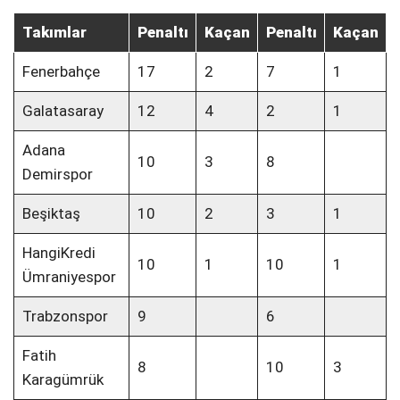
Takımlar
Penaltı
Kaçan
Penaltı
Kaçan
Fenerbahçe
17
2
7
1
Galatasaray
12
4
2
1
Adana
10
3
8
Demirspor
Beşiktaş
10
2
3
1
HangiKredi
10
1
10
1
Ümraniyespor
Trabzonspor
9
6
Fatih
8
10
3
Karagümrük