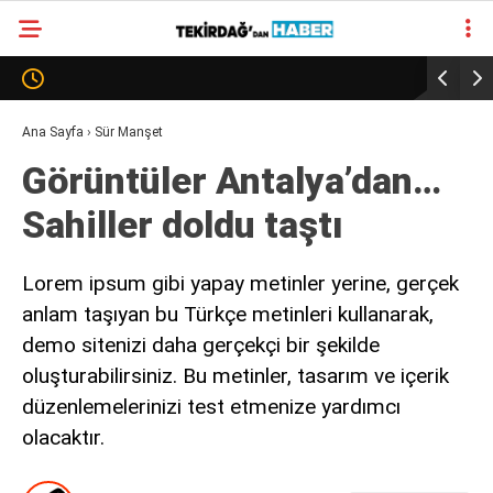
30.9
°
TEKIRDAĞ
GALERİ
VİDEO
YAZARLAR
Ana Sayfa
›
Sür Manşet
Görüntüler Antalya’dan…
SÜR MANŞET
Sahiller doldu taştı
ALT MANŞET
Lorem ipsum gibi yapay metinler yerine, gerçek
anlam taşıyan bu Türkçe metinleri kullanarak,
demo sitenizi daha gerçekçi bir şekilde
oluşturabilirsiniz. Bu metinler, tasarım ve içerik
düzenlemelerinizi test etmenize yardımcı
olacaktır.