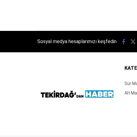
Sosyal medya hesaplarımızı keşfedin
KATE
Sür M
Alt M