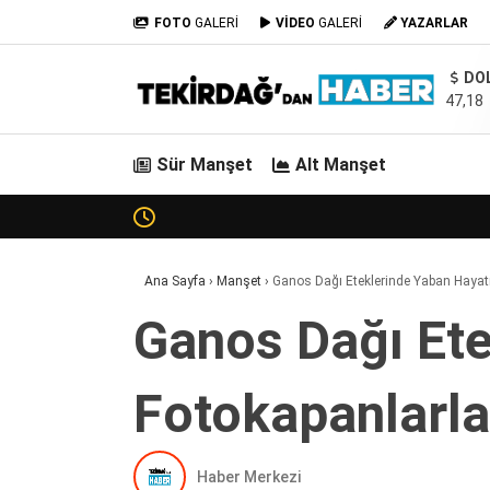
FOTO
GALERİ
VİDEO
GALERİ
YAZARLAR
DO
47,18
Sür Manşet
Alt Manşet
Ana Sayfa
›
Manşet
›
Ganos Dağı Eteklerinde Yaban Hayatı
Ganos Dağı Ete
Fotokapanlarla
Haber Merkezi