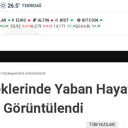
26.5
°
TEKIRDAĞ
LAR
EURO
ALTIN
BİST
BITCOIN
53,92
6,079
14,171
$64.646
%0,04
%-0,10
%-0,22
%1,36
%0,38
 Fotokapanlarla Görüntülendi
klerinde Yaban Haya
 Görüntülendi
TÜM YAZILARI