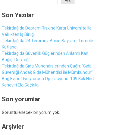
Ara
Son Yazılar
Sür Manşet
Alt Manşet
Tekirdağ’da Deprem Riskine Karşı Üniversite İle
Valilikten İş Birliği
Tekirdağ’da 24 Temmuz Basın Bayramı Törenle
Kutlandı
Tekirdağ’da Güvenlik Güçlerinden Anlamlı Kan
Bağışı Desteği
Tekirdağ’da Gıda Mühendislerinden Çağrı: “Gıda
Güvenliği Ancak Gıda Mühendisi ile Mümkündür”
Bağ Evine Uyuşturucu Operasyonu: 109 Kök Hint
Keneviri Ele Geçirildi
Son yorumlar
Görüntülenecek bir yorum yok.
WhatsApp İhbar
Hattı
Arşivler