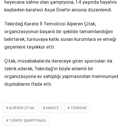
heyecana sahne olan şampiyona, 14 yaşında hayatını
kaybeden karateci Asya Önel’in anısına düzenlendi.
Tekirdağ Karate İl Temsilcisi Alperen Çitak,
organizasyonun başarılı bir şekilde tamamlandığını
belirterek, turnuvaya katkı sunan kurumlara ve emeği
geçenlere teşekkür etti.
Çitak, müsabakalarda dereceye giren sporcuları da
tebrik ederek, Tekirdağ’ın böyle anlamlı bir
organizasyona ev sahipliği yapmasından memnuniyet
duyduklarını ifade etti.
ALPEREN ÇITAK
KARATE
TEKIRDAĞ
TÜRKIYE ŞAMPIYONASI