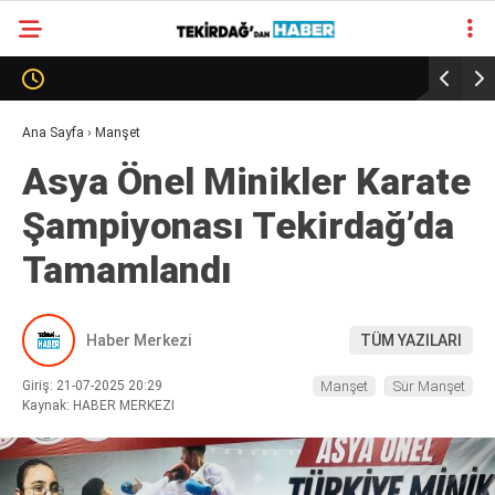
27
°
TEKIRDAĞ
GALERİ
VİDEO
YAZARLAR
Ana Sayfa
›
Manşet
Asya Önel Minikler Karate
SÜR MANŞET
Şampiyonası Tekirdağ’da
ALT MANŞET
Tamamlandı
Haber Merkezi
TÜM YAZILARI
Giriş: 21-07-2025 20:29
Manşet
Sür Manşet
Kaynak: HABER MERKEZI