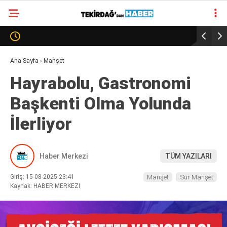
30.9
°
TEKIRDAĞ
GALERİ
VİDEO
YAZARLAR
Ana Sayfa
›
Manşet
Hayrabolu, Gastronomi
SÜR MANŞET
Başkenti Olma Yolunda
ALT MANŞET
İlerliyor
Haber Merkezi
TÜM YAZILARI
Giriş: 15-08-2025 23:41
Manşet
Sür Manşet
Kaynak: HABER MERKEZI